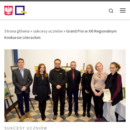
Przejdź do treści
Search
Me
Strona główna
»
sukcesy uczniów
»
Grand Prix w XXI Regionalnym
Konkursie Literackim
SUKCESY UCZNIÓW