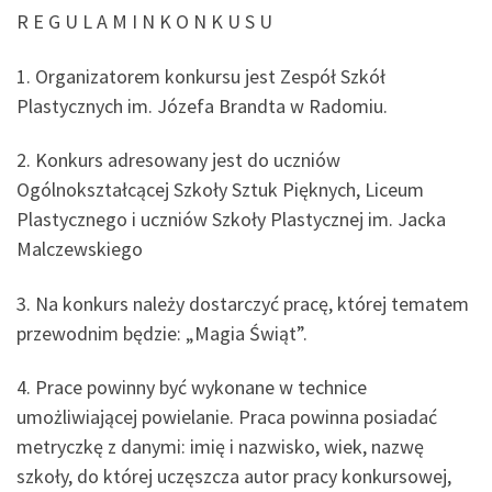
R E G U L A M I N K O N K U S U
1. Organizatorem konkursu jest Zespół Szkół
Plastycznych im. Józefa Brandta w Radomiu.
2. Konkurs adresowany jest do uczniów
Ogólnokształcącej Szkoły Sztuk Pięknych, Liceum
Plastycznego i uczniów Szkoły Plastycznej im. Jacka
Malczewskiego
3. Na konkurs należy dostarczyć pracę, której tematem
przewodnim będzie: „Magia Świąt”.
4. Prace powinny być wykonane w technice
umożliwiającej powielanie. Praca powinna posiadać
metryczkę z danymi: imię i nazwisko, wiek, nazwę
szkoły, do której uczęszcza autor pracy konkursowej,